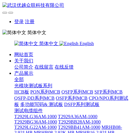
登录
注册
简体中文
简体中文
English
网站首页
关于我们
公司简介
在线留言
在线反馈
产品展示
全部
光模块测试板系列
HCB板
PON系列MCB
QSFP系列MCB
SFP系列MCB
QSFP-DD系列MCB
OSFP系列MCB
CPO/NPO系列测试
板
多功能写码& 测试板
DSFP系列测试板
测试电缆组件
T2929LG36AM-1000
T2929A36AM-1000
T2929BG36AM-1000
T2929BB28AM-1000
T2929LG22AM-1000
T2929BB41AM-1000
MRHB08-
2.92J-HB
MRHB08-2.92K-HB
MRHB16-2.92J-HB