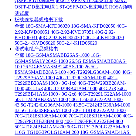
QSFP28-DD测试板
400G-QSFP28-DD集束电缆
800G-
QSFP-DD集束电缆
1.6T-QSFP-DD-集束电缆
ROSA频响
测试板
板载连接器规格书下载
全部
18G-SMA-KFD06030
18G-SMA-KFD02050
40G-
2.92-KJVD06051
40G-2.92-KVD07051
40G-2.92-
KHD06031
40G-2.92-KHD06030
50G-2.4-KHD06020
50G-2.4-KVD06020
50G-2.4-KHD06020
测试电缆产品规格书
全部
18G-GSMASMABB26AS-1000
18G-
GSMASMALY26AS-1000
26.5G-ESMASMABB28AS-
100
26.5G-ESMASMAT40AS-100
26.5G-
ESMASMADB28AS-100
40G-T2929LG36AM-1000
40G-
T2929A36AM-1000
40G-T2929C36AM-1000
40G-
T2929BB28AM-1000
40G-1x8
40G-T29W29BB28AM-
1000
40G-1x8
40G-T2929BB41AM-1000
40G-2x8
34G-
T2929BB41AM-1000
40G-2x8
40G-T2929LG22AM-1000
50G-T2424BB28AM-1000
50G-T2424LG22AM-1000
43.5G-T2424LG36AM-1000
43.5G-T2424BG36AM-1000
43.5G-T2424SR86AM-1000
70G-T1818LG22AM-1000
70G-T1818SR86AM-1000
70G-T1818SR16AM-1000
40G-
T29GPPOBB28BM-800
40G-T29GPPOLG22BM-800
50G-T1824BB41AM-800
90G-TG13G3POLG22AM-300
110G-TG10G3POLG16AM-200
18G-GSMASMAE41AS-