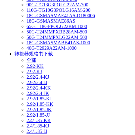
90G-TG13G3POLG22AM-300
110G-TG10G3POLG16AM-200
18G-GSMASMAE41AS-D180006
18G-GSMASMAE86AS
65G-T18GPPOLG22BM-1000
50G-T24MMPXBB28AM-500
50G-T24MMPXLG22AM-500
18G-GSMASMABB41AS-1000
40G-T2929A22AM-1000
转接器规格书下载
全部
2.92-KK
2.92-KJ
2.92/2.4-KJ
2.92/2.4-JJ
2.92/2.4-KK
2.92/2.4-JK
2.92/1.85-KJ
2.92/1.85-KK
2.92/1.85-JK
2.92/1.85-JJ
2.4/1.85-KK
2.4/1.85-KJ
2.4/1.85-JJ