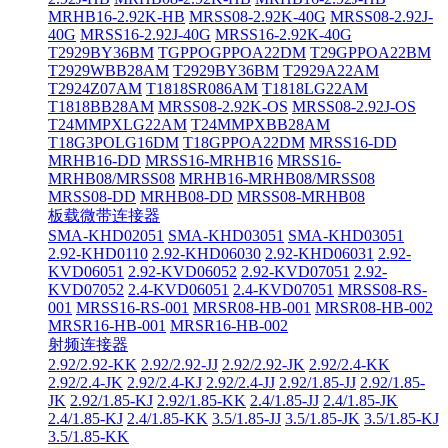
MRHB16-2.92K-HB
MRSS08-2.92K-40G
MRSS08-2.92J-
40G
MRSS16-2.92J-40G
MRSS16-2.92K-40G
T2929BY36BM
TGPPOGPPOA22DM
T29GPPOA22BM
T2929WBB28AM
T2929BY36BM
T2929A22AM
T2924Z07AM
T1818SR086AM
T1818LG22AM
T1818BB28AM
MRSS08-2.92K-OS
MRSS08-2.92J-OS
T24MMPXLG22AM
T24MMPXBB28AM
T18G3POLG16DM
T18GPPOA22DM
MRSS16-DD
MRHB16-DD
MRSS16-MRHB16
MRSS16-
MRHB08/MRSS08
MRHB16-MRHB08/MRSS08
MRSS08-DD
MRHB08-DD
MRSS08-MRHB08
板载微带连接器
SMA-KHD02051
SMA-KHD03051
SMA-KHD03051
2.92-KHD0110
2.92-KHD06030
2.92-KHD06031
2.92-
KVD06051
2.92-KVD06052
2.92-KVD07051
2.92-
KVD07052
2.4-KVD06051
2.4-KVD07051
MRSS08-RS-
001
MRSS16-RS-001
MRSR08-HB-001
MRSR08-HB-002
MRSR16-HB-001
MRSR16-HB-002
射频连接器
2.92/2.92-KK
2.92/2.92-JJ
2.92/2.92-JK
2.92/2.4-KK
2.92/2.4-JK
2.92/2.4-KJ
2.92/2.4-JJ
2.92/1.85-JJ
2.92/1.85-
JK
2.92/1.85-KJ
2.92/1.85-KK
2.4/1.85-JJ
2.4/1.85-JK
2.4/1.85-KJ
2.4/1.85-KK
3.5/1.85-JJ
3.5/1.85-JK
3.5/1.85-KJ
3.5/1.85-KK