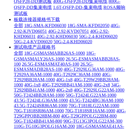
QSFP28-DD测试板
400G-QSFP28-DD集束电缆
800G-
QSFP-DD集束电缆
1.6T-QSFP-DD-集束电缆
ROSA频响
测试板
板载连接器规格书下载
全部
18G-SMA-KFD06030
18G-SMA-KFD02050
40G-
2.92-KJVD06051
40G-2.92-KVD07051
40G-2.92-
KHD06031
40G-2.92-KHD06030
50G-2.4-KHD06020
50G-2.4-KVD06020
50G-2.4-KHD06020
测试电缆产品规格书
全部
18G-GSMASMABB26AS-1000
18G-
GSMASMALY26AS-1000
26.5G-ESMASMABB28AS-
100
26.5G-ESMASMAT40AS-100
26.5G-
ESMASMADB28AS-100
40G-T2929LG36AM-1000
40G-
T2929A36AM-1000
40G-T2929C36AM-1000
40G-
T2929BB28AM-1000
40G-1x8
40G-T29W29BB28AM-
1000
40G-1x8
40G-T2929BB41AM-1000
40G-2x8
34G-
T2929BB41AM-1000
40G-2x8
40G-T2929LG22AM-1000
50G-T2424BB28AM-1000
50G-T2424LG22AM-1000
43.5G-T2424LG36AM-1000
43.5G-T2424BG36AM-1000
43.5G-T2424SR86AM-1000
70G-T1818LG22AM-1000
70G-T1818SR86AM-1000
70G-T1818SR16AM-1000
40G-
T29GPPOBB28BM-800
40G-T29GPPOLG22BM-800
50G-T1824BB41AM-800
90G-TG13G3POLG22AM-300
110G-TG10G3POLG16AM-200
18G-GSMASMAE41AS-