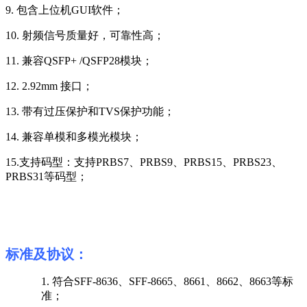
9.
包含上位机
GUI
软件；
10.
射频信号质量好，可靠性高；
11.
兼容
QSFP+ /QSFP28
模块；
12.
2.92mm
接口；
13.
带有过压保护和
TVS
保护功能；
14.
兼容单模和多模光模块；
15.
支持码型：支持
PRBS7
、
PRBS9
、
PRBS15
、
PRBS23
、
PRBS31
等码型；
标准及协议：
1.
符合
SFF-8636
、
SFF-8665
、8661、8662、8663
等标
准
；