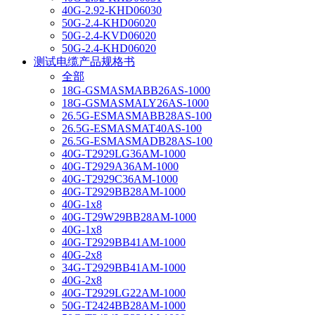
40G-2.92-KHD06030
50G-2.4-KHD06020
50G-2.4-KVD06020
50G-2.4-KHD06020
测试电缆产品规格书
全部
18G-GSMASMABB26AS-1000
18G-GSMASMALY26AS-1000
26.5G-ESMASMABB28AS-100
26.5G-ESMASMAT40AS-100
26.5G-ESMASMADB28AS-100
40G-T2929LG36AM-1000
40G-T2929A36AM-1000
40G-T2929C36AM-1000
40G-T2929BB28AM-1000
40G-1x8
40G-T29W29BB28AM-1000
40G-1x8
40G-T2929BB41AM-1000
40G-2x8
34G-T2929BB41AM-1000
40G-2x8
40G-T2929LG22AM-1000
50G-T2424BB28AM-1000