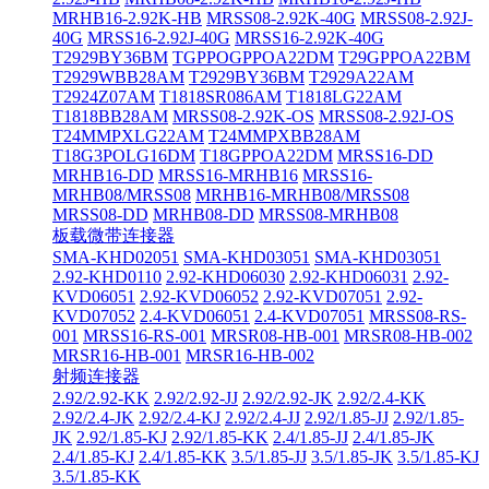
MRHB16-2.92K-HB
MRSS08-2.92K-40G
MRSS08-2.92J-
40G
MRSS16-2.92J-40G
MRSS16-2.92K-40G
T2929BY36BM
TGPPOGPPOA22DM
T29GPPOA22BM
T2929WBB28AM
T2929BY36BM
T2929A22AM
T2924Z07AM
T1818SR086AM
T1818LG22AM
T1818BB28AM
MRSS08-2.92K-OS
MRSS08-2.92J-OS
T24MMPXLG22AM
T24MMPXBB28AM
T18G3POLG16DM
T18GPPOA22DM
MRSS16-DD
MRHB16-DD
MRSS16-MRHB16
MRSS16-
MRHB08/MRSS08
MRHB16-MRHB08/MRSS08
MRSS08-DD
MRHB08-DD
MRSS08-MRHB08
板载微带连接器
SMA-KHD02051
SMA-KHD03051
SMA-KHD03051
2.92-KHD0110
2.92-KHD06030
2.92-KHD06031
2.92-
KVD06051
2.92-KVD06052
2.92-KVD07051
2.92-
KVD07052
2.4-KVD06051
2.4-KVD07051
MRSS08-RS-
001
MRSS16-RS-001
MRSR08-HB-001
MRSR08-HB-002
MRSR16-HB-001
MRSR16-HB-002
射频连接器
2.92/2.92-KK
2.92/2.92-JJ
2.92/2.92-JK
2.92/2.4-KK
2.92/2.4-JK
2.92/2.4-KJ
2.92/2.4-JJ
2.92/1.85-JJ
2.92/1.85-
JK
2.92/1.85-KJ
2.92/1.85-KK
2.4/1.85-JJ
2.4/1.85-JK
2.4/1.85-KJ
2.4/1.85-KK
3.5/1.85-JJ
3.5/1.85-JK
3.5/1.85-KJ
3.5/1.85-KK