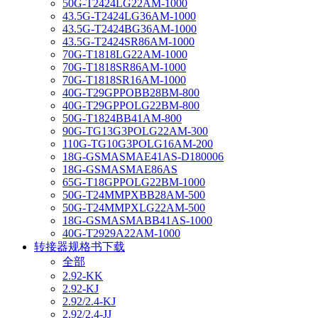
50G-T2424LG22AM-1000
43.5G-T2424LG36AM-1000
43.5G-T2424BG36AM-1000
43.5G-T2424SR86AM-1000
70G-T1818LG22AM-1000
70G-T1818SR86AM-1000
70G-T1818SR16AM-1000
40G-T29GPPOBB28BM-800
40G-T29GPPOLG22BM-800
50G-T1824BB41AM-800
90G-TG13G3POLG22AM-300
110G-TG10G3POLG16AM-200
18G-GSMASMAE41AS-D180006
18G-GSMASMAE86AS
65G-T18GPPOLG22BM-1000
50G-T24MMPXBB28AM-500
50G-T24MMPXLG22AM-500
18G-GSMASMABB41AS-1000
40G-T2929A22AM-1000
转接器规格书下载
全部
2.92-KK
2.92-KJ
2.92/2.4-KJ
2.92/2.4-JJ