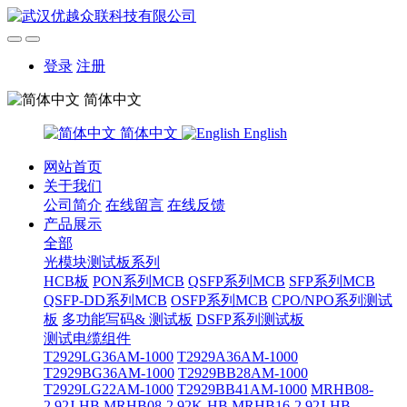
登录
注册
简体中文
简体中文
English
网站首页
关于我们
公司简介
在线留言
在线反馈
产品展示
全部
光模块测试板系列
HCB板
PON系列MCB
QSFP系列MCB
SFP系列MCB
QSFP-DD系列MCB
OSFP系列MCB
CPO/NPO系列测试
板
多功能写码& 测试板
DSFP系列测试板
测试电缆组件
T2929LG36AM-1000
T2929A36AM-1000
T2929BG36AM-1000
T2929BB28AM-1000
T2929LG22AM-1000
T2929BB41AM-1000
MRHB08-
2.92J-HB
MRHB08-2.92K-HB
MRHB16-2.92J-HB