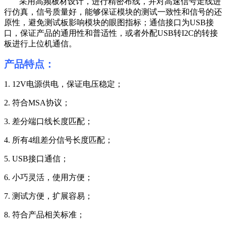
采用高频板材设计，进行精密布线，并对高速信号走线进
行仿真，信号质量好，能够保证模块的测试一致性和信号的还
原性，避免测试板影响模块的眼图指标；通信接口为
USB
接
口，保证产品的通用性和普适性，或者外配
USB
转
I2C
的转接
板进行上位机通信。
产品特点：
1.
12V
电源供电，保证电压稳定；
2.
符合
MSA
协议；
3.
差分端口线长度匹配；
4.
所有
4
组差分信号长度匹配；
5.
USB
接口通信；
6.
小巧灵活，使用方便；
7.
测试方便，扩展容易；
8.
符合产品相关标准；