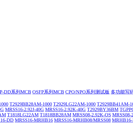
FP-DD系列MCB
OSFP系列MCB
CPO/NPO系列测试板
多功能写码
1000
T2929BB28AM-1000
T2929LG22AM-1000
T2929BB41AM-1
0G
MRSS16-2.92J-40G
MRSS16-2.92K-40G
T2929BY36BM
TGPP
6AM
T1818LG22AM
T1818BB28AM
MRSS08-2.92K-OS
MRSS08-2
16-DD
MRSS16-MRHB16
MRSS16-MRHB08/MRSS08
MRHB16-