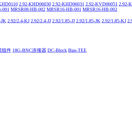
-KHD0110
2.92-KHD06030
2.92-KHD06031
2.92-KVD06051
2.92-
-001
MRSR08-HB-002
MRSR16-HB-001
MRSR16-HB-002
4-JK
2.92/2.4-KJ
2.92/2.4-JJ
2.92/1.85-JJ
2.92/1.85-JK
2.92/1.85-KJ
2.
电缆组件
18G-BNC连接器
DC-Block
Bias-TEE