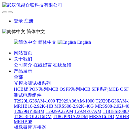
登录
注册
简体中文
简体中文
English
网站首页
关于我们
公司简介
在线留言
在线反馈
产品展示
全部
光模块测试板系列
HCB板
PON系列MCB
QSFP系列MCB
SFP系列MCB
QS
测试电缆组件
T2929LG36AM-1000
T2929A36AM-1000
T2929BG36AM-
MRHB16-2.92K-HB
MRSS08-2.92K-40G
MRSS08-2.92J-4
T2929BY36BM
T2929A22AM
T2924Z07AM
T1818SR08
T18G3POLG16DM
T18GPPOA22DM
MRSS16-DD
MRHB
MRHB08
板载微带连接器